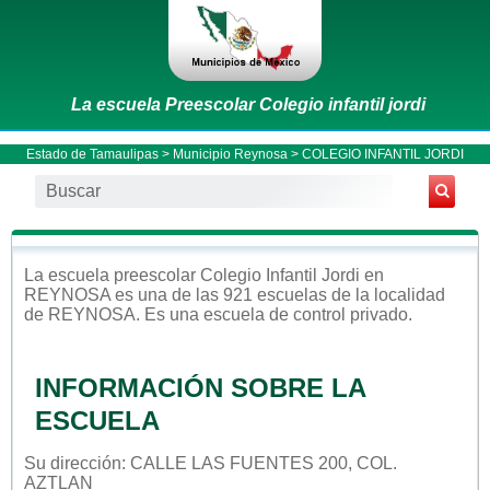
La escuela Preescolar Colegio infantil jordi
Estado de Tamaulipas
>
Municipio Reynosa
> COLEGIO INFANTIL JORDI
La escuela
preescolar
Colegio Infantil Jordi
en
REYNOSA
es una de las 921 escuelas de la localidad
de
REYNOSA
. Es una escuela de control
privado
.
INFORMACIÓN SOBRE LA
ESCUELA
Su dirección: CALLE LAS FUENTES 200, COL.
AZTLAN