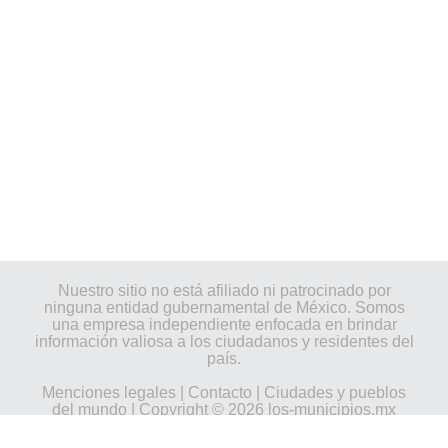
Nuestro sitio no está afiliado ni patrocinado por
ninguna entidad gubernamental de México. Somos
una empresa independiente enfocada en brindar
información valiosa a los ciudadanos y residentes del
país.
Menciones legales
|
Contacto
|
Ciudades y pueblos
del mundo
| Copyright © 2026 los-municipios.mx
Todos los derechos reservados