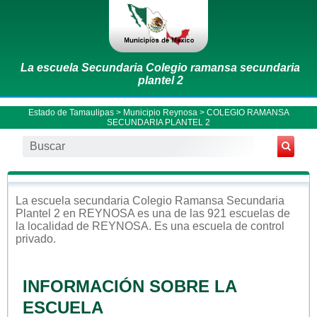
La escuela Secundaria Colegio ramansa secundaria
plantel 2
Estado de Tamaulipas
>
Municipio Reynosa
> COLEGIO RAMANSA
SECUNDARIA PLANTEL 2
La escuela
secundaria
Colegio Ramansa Secundaria
Plantel 2
en
REYNOSA
es una de las 921 escuelas de
la localidad de
REYNOSA
. Es una escuela de control
privado
.
INFORMACIÓN SOBRE LA
ESCUELA