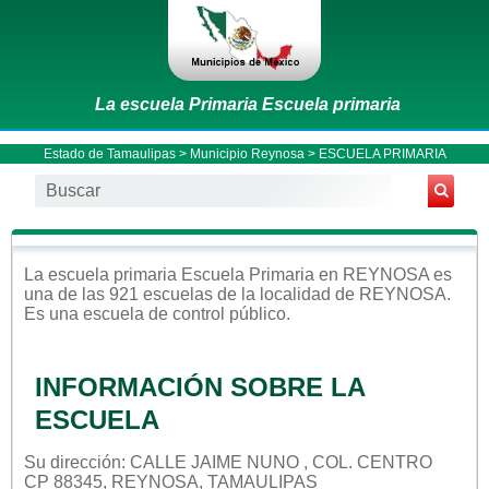
La escuela Primaria Escuela primaria
Estado de Tamaulipas
>
Municipio Reynosa
> ESCUELA PRIMARIA
La escuela
primaria
Escuela Primaria
en
REYNOSA
es
una de las 921 escuelas de la localidad de
REYNOSA
.
Es una escuela de control
público
.
INFORMACIÓN SOBRE LA
ESCUELA
Su dirección: CALLE JAIME NUNO , COL. CENTRO
CP 88345, REYNOSA, TAMAULIPAS