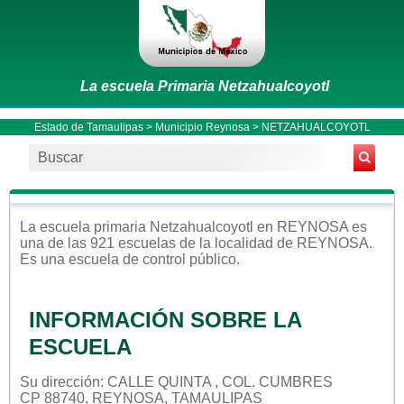
La escuela Primaria Netzahualcoyotl
Estado de Tamaulipas
>
Municipio Reynosa
> NETZAHUALCOYOTL
La escuela
primaria
Netzahualcoyotl
en
REYNOSA
es
una de las 921 escuelas de la localidad de
REYNOSA
.
Es una escuela de control
público
.
INFORMACIÓN SOBRE LA
ESCUELA
Su dirección: CALLE QUINTA , COL. CUMBRES
CP 88740, REYNOSA, TAMAULIPAS