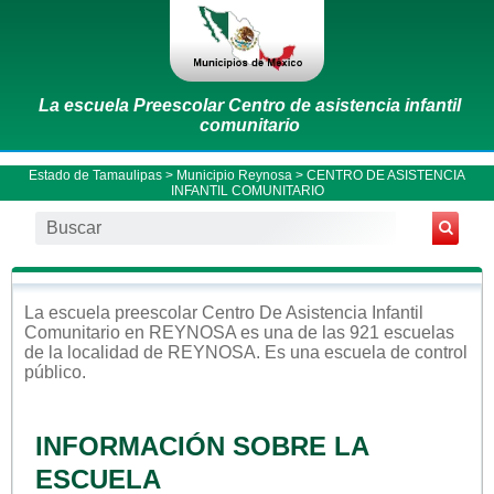
La escuela Preescolar Centro de asistencia infantil
comunitario
Estado de Tamaulipas
>
Municipio Reynosa
> CENTRO DE ASISTENCIA
INFANTIL COMUNITARIO
La escuela
preescolar
Centro De Asistencia Infantil
Comunitario
en
REYNOSA
es una de las 921 escuelas
de la localidad de
REYNOSA
. Es una escuela de control
público
.
INFORMACIÓN SOBRE LA
ESCUELA