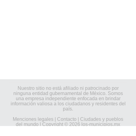
Nuestro sitio no está afiliado ni patrocinado por
ninguna entidad gubernamental de México. Somos
una empresa independiente enfocada en brindar
información valiosa a los ciudadanos y residentes del
país.
Menciones legales
|
Contacto
|
Ciudades y pueblos
del mundo
| Copyright © 2026 los-municipios.mx
Todos los derechos reservados