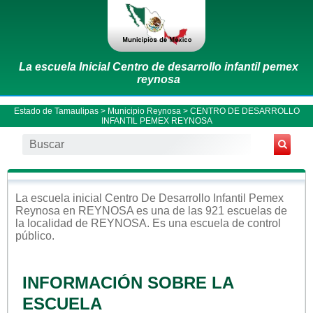
La escuela Inicial Centro de desarrollo infantil pemex
reynosa
Estado de Tamaulipas
>
Municipio Reynosa
> CENTRO DE DESARROLLO
INFANTIL PEMEX REYNOSA
La escuela
inicial
Centro De Desarrollo Infantil Pemex
Reynosa
en
REYNOSA
es una de las 921 escuelas de
la localidad de
REYNOSA
. Es una escuela de control
público
.
INFORMACIÓN SOBRE LA
ESCUELA