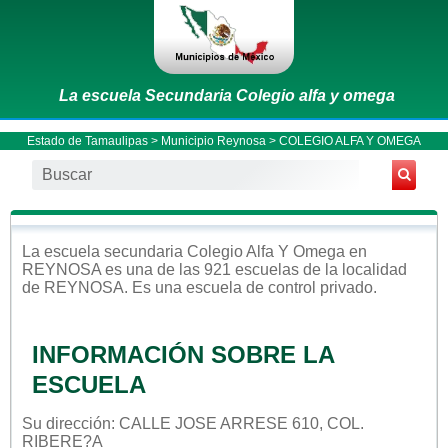
La escuela Secundaria Colegio alfa y omega
Estado de Tamaulipas
>
Municipio Reynosa
> COLEGIO ALFA Y OMEGA
La escuela
secundaria
Colegio Alfa Y Omega
en
REYNOSA
es una de las 921 escuelas de la localidad
de
REYNOSA
. Es una escuela de control
privado
.
INFORMACIÓN SOBRE LA
ESCUELA
Su dirección: CALLE JOSE ARRESE 610, COL.
RIBERE?A