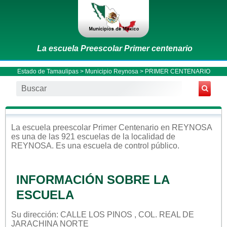
La escuela Preescolar Primer centenario
Estado de Tamaulipas
>
Municipio Reynosa
> PRIMER CENTENARIO
La escuela
preescolar
Primer Centenario
en
REYNOSA
es una de las 921 escuelas de la localidad de
REYNOSA
. Es una escuela de control
público
.
INFORMACIÓN SOBRE LA
ESCUELA
Su dirección: CALLE LOS PINOS , COL. REAL DE
JARACHINA NORTE