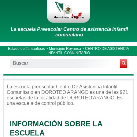
La escuela Preescolar Centro de asistencia infantil
comunitario
Estado de Tamaulipas
>
Municipio Reynosa
> CENTRO DE ASISTENCIA
INFANTIL COMUNITARIO
La escuela
preescolar
Centro De Asistencia Infantil
Comunitario
en
DOROTEO ARANGO
es una de las 921
escuelas de la localidad de
DOROTEO ARANGO
. Es
una escuela de control
público
.
INFORMACIÓN SOBRE LA
ESCUELA