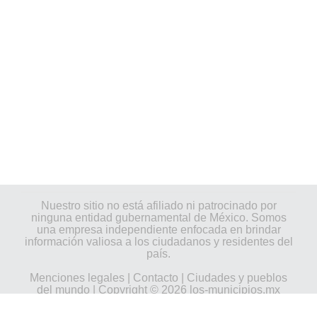
Nuestro sitio no está afiliado ni patrocinado por
ninguna entidad gubernamental de México. Somos
una empresa independiente enfocada en brindar
información valiosa a los ciudadanos y residentes del
país.
Menciones legales
|
Contacto
|
Ciudades y pueblos
del mundo
| Copyright © 2026 los-municipios.mx
Todos los derechos reservados