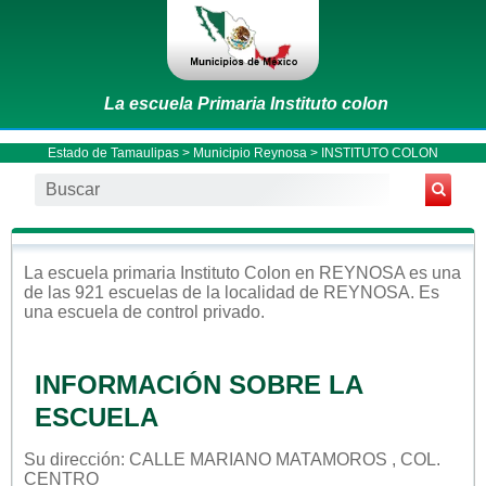
La escuela Primaria Instituto colon
Estado de Tamaulipas
>
Municipio Reynosa
> INSTITUTO COLON
La escuela
primaria
Instituto Colon
en
REYNOSA
es una
de las 921 escuelas de la localidad de
REYNOSA
. Es
una escuela de control
privado
.
INFORMACIÓN SOBRE LA
ESCUELA
Su dirección: CALLE MARIANO MATAMOROS , COL.
CENTRO