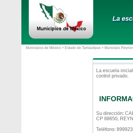
La esc
Municipios de México >
Estado de Tamaulipas
>
Municipio Reyno
La escuela
inicial
control
privado
.
INFORMA
Su dirección: 
CP 88650, REY
Teléfono: 89992