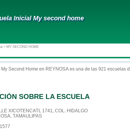
uela Inicial My second home
sa
> MY SECOND HOME
My Second Home
en
REYNOSA
es una de las 921 escuelas d
CIÓN SOBRE LA ESCUELA
CALLE XICOTENCATL 1741, COL. HIDALGO
NOSA, TAMAULIPAS
31577