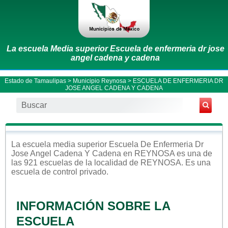
La escuela Media superior Escuela de enfermeria dr jose
angel cadena y cadena
Estado de Tamaulipas
>
Municipio Reynosa
> ESCUELA DE ENFERMERIA DR
JOSE ANGEL CADENA Y CADENA
La escuela
media superior
Escuela De Enfermeria Dr
Jose Angel Cadena Y Cadena
en
REYNOSA
es una de
las 921 escuelas de la localidad de
REYNOSA
. Es una
escuela de control
privado
.
INFORMACIÓN SOBRE LA
ESCUELA