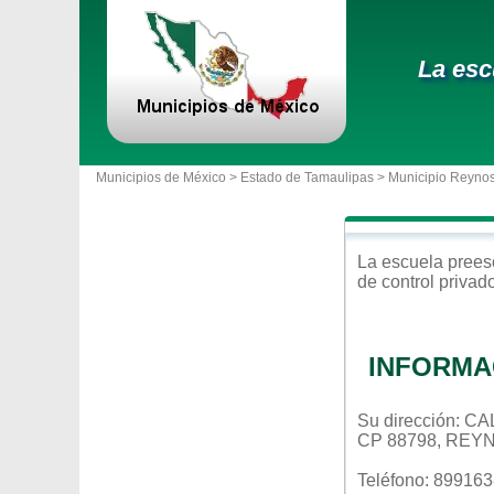
La esc
Municipios de México >
Estado de Tamaulipas
>
Municipio Reyno
La escuela
prees
de control
privad
INFORMA
Su dirección: 
CP 88798, REY
Teléfono: 89916