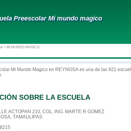
uela Preescolar Mi mundo magico
sa
> MI MUNDO MAGICO
colar
Mi Mundo Magico
en
REYNOSA
es una de las 921 escuel
o
.
CIÓN SOBRE LA ESCUELA
CALLE ACTOPAN 210, COL. ING. MARTE R GOMEZ
NOSA, TAMAULIPAS
38215