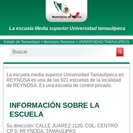
La escuela Media superior Universidad tamaulipeca
Estado de Tamaulipas
>
Municipio Reynosa
> UNIVERSIDAD TAMAULIPECA
La escuela
media superior
Universidad Tamaulipeca
en
REYNOSA
es una de las 921 escuelas de la localidad
de
REYNOSA
. Es una escuela de control
privado
.
INFORMACIÓN SOBRE LA
ESCUELA
Su dirección: CALLE JUAREZ 1120, COL. CENTRO
CP 0, REYNOSA, TAMAULIPAS