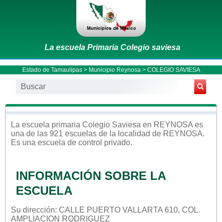
La escuela Primaria Colegio saviesa
Estado de Tamaulipas
>
Municipio Reynosa
> COLEGIO SAVIESA
La escuela
primaria
Colegio Saviesa
en
REYNOSA
es
una de las 921 escuelas de la localidad de
REYNOSA
.
Es una escuela de control
privado
.
INFORMACIÓN SOBRE LA
ESCUELA
Su dirección: CALLE PUERTO VALLARTA 610, COL.
AMPLIACION RODRIGUEZ