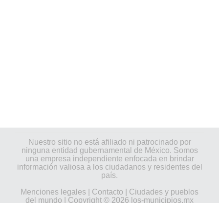
Nuestro sitio no está afiliado ni patrocinado por
ninguna entidad gubernamental de México. Somos
una empresa independiente enfocada en brindar
información valiosa a los ciudadanos y residentes del
país.
Menciones legales
|
Contacto
|
Ciudades y pueblos
del mundo
| Copyright © 2026 los-municipios.mx
Todos los derechos reservados