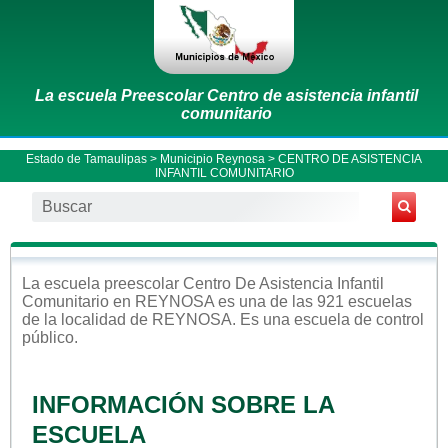
La escuela Preescolar Centro de asistencia infantil
comunitario
Estado de Tamaulipas
>
Municipio Reynosa
> CENTRO DE ASISTENCIA
INFANTIL COMUNITARIO
La escuela
preescolar
Centro De Asistencia Infantil
Comunitario
en
REYNOSA
es una de las 921 escuelas
de la localidad de
REYNOSA
. Es una escuela de control
público
.
INFORMACIÓN SOBRE LA
ESCUELA