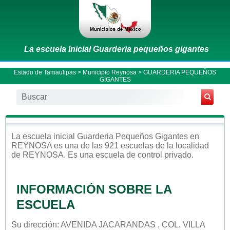
La escuela Inicial Guarderia pequeños gigantes
Estado de Tamaulipas
>
Municipio Reynosa
> GUARDERIA PEQUEÑOS
GIGANTES
La escuela
inicial
Guarderia Pequeños Gigantes
en
REYNOSA
es una de las 921 escuelas de la localidad
de
REYNOSA
. Es una escuela de control
privado
.
INFORMACIÓN SOBRE LA
ESCUELA
Su dirección: AVENIDA JACARANDAS , COL. VILLA