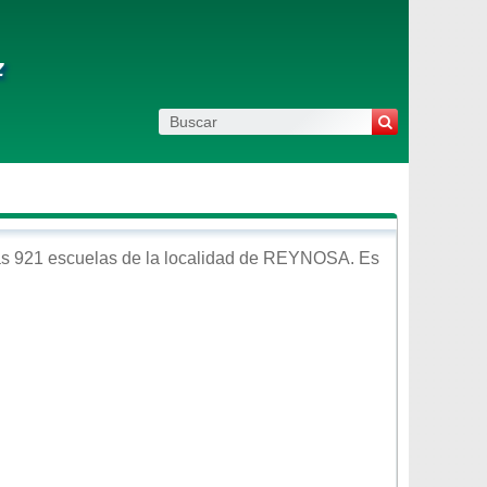
z
s 921 escuelas de la localidad de
REYNOSA
. Es