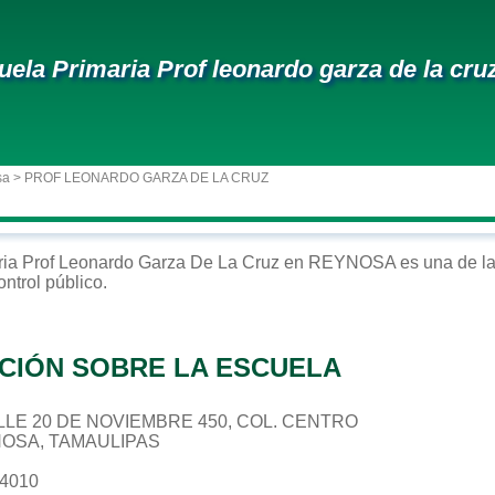
uela Primaria Prof leonardo garza de la cru
sa
> PROF LEONARDO GARZA DE LA CRUZ
ria
Prof Leonardo Garza De La Cruz
en
REYNOSA
es una de la
ontrol
público
.
CIÓN SOBRE LA ESCUELA
CALLE 20 DE NOVIEMBRE 450, COL. CENTRO
NOSA, TAMAULIPAS
54010