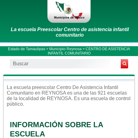
La escuela Preescolar Centro de asistencia infantil
comunitario
Estado de Tamaulipas
>
Municipio Reynosa
> CENTRO DE ASISTENCIA
INFANTIL COMUNITARIO
La escuela
preescolar
Centro De Asistencia Infantil
Comunitario
en
REYNOSA
es una de las 921 escuelas
de la localidad de
REYNOSA
. Es una escuela de control
público
.
INFORMACIÓN SOBRE LA
ESCUELA