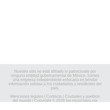
Nuestro sitio no está afiliado ni patrocinado por
ninguna entidad gubernamental de México. Somos
una empresa independiente enfocada en brindar
información valiosa a los ciudadanos y residentes del
país.
Menciones legales
|
Contacto
|
Ciudades y pueblos
del mundo
| Copyright © 2026 los-municipios.mx
Todos los derechos reservados