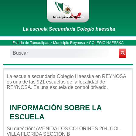
La escuela Secundaria Colegio haesska
Estado de Tamaulipas
>
Municipio Reynosa
> COLEGIO HAESSKA
La escuela
secundaria
Colegio Haesska
en
REYNOSA
es una de las 921 escuelas de la localidad de
REYNOSA
. Es una escuela de control
privado
.
INFORMACIÓN SOBRE LA
ESCUELA
Su dirección: AVENIDA LOS COLORINES 204, COL.
VILLA FLORIDA SECCION B