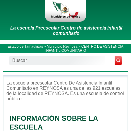
La escuela Preescolar Centro de asistencia infantil
comunitario
Estado de Tamaulipas
>
Municipio Reynosa
> CENTRO DE ASISTENCIA
INFANTIL COMUNITARIO
La escuela
preescolar
Centro De Asistencia Infantil
Comunitario
en
REYNOSA
es una de las 921 escuelas
de la localidad de
REYNOSA
. Es una escuela de control
público
.
INFORMACIÓN SOBRE LA
ESCUELA