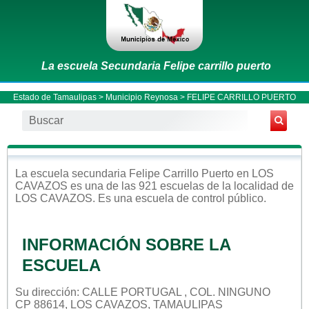
La escuela Secundaria Felipe carrillo puerto
Estado de Tamaulipas
>
Municipio Reynosa
> FELIPE CARRILLO PUERTO
La escuela
secundaria
Felipe Carrillo Puerto
en
LOS
CAVAZOS
es una de las 921 escuelas de la localidad de
LOS CAVAZOS
. Es una escuela de control
público
.
INFORMACIÓN SOBRE LA
ESCUELA
Su dirección: CALLE PORTUGAL , COL. NINGUNO
CP 88614, LOS CAVAZOS, TAMAULIPAS