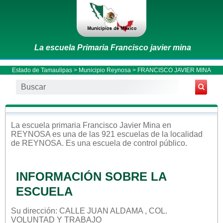
La escuela Primaria Francisco javier mina
Estado de Tamaulipas
>
Municipio Reynosa
> FRANCISCO JAVIER MINA
La escuela
primaria
Francisco Javier Mina
en
REYNOSA
es una de las 921 escuelas de la localidad
de
REYNOSA
. Es una escuela de control
público
.
INFORMACIÓN SOBRE LA
ESCUELA
Su dirección: CALLE JUAN ALDAMA , COL.
VOLUNTAD Y TRABAJO