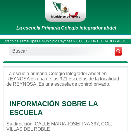
La escuela Primaria Colegio integrador abdel
Estado de Tamaulipas
>
Municipio Reynosa
> COLEGIO INTEGRADOR ABDEL
La escuela
primaria
Colegio Integrador Abdel
en
REYNOSA
es una de las 921 escuelas de la localidad
de
REYNOSA
. Es una escuela de control
privado
.
INFORMACIÓN SOBRE LA
ESCUELA
Su dirección: CALLE MARIA JOSEFINA 337, COL.
VILLAS DEL ROBLE