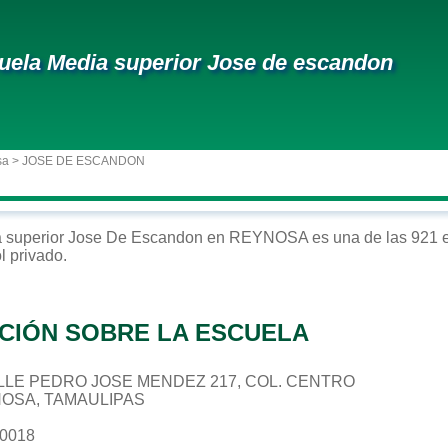
uela Media superior Jose de escandon
sa
> JOSE DE ESCANDON
 superior
Jose De Escandon
en
REYNOSA
es una de las 921 
ol
privado
.
CIÓN SOBRE LA ESCUELA
 CALLE PEDRO JOSE MENDEZ 217, COL. CENTRO
NOSA, TAMAULIPAS
20018