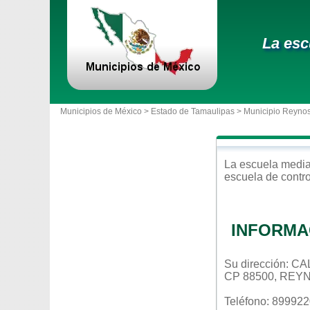
La esc
Municipios de México >
Estado de Tamaulipas
>
Municipio Reyno
La escuela
media
escuela de contr
INFORMA
Su dirección:
CP 88500, REY
Teléfono: 89992