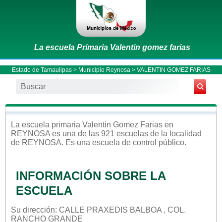
La escuela Primaria Valentin gomez farias
Estado de Tamaulipas
>
Municipio Reynosa
> VALENTIN GOMEZ FARIAS
La escuela
primaria
Valentin Gomez Farias
en
REYNOSA
es una de las 921 escuelas de la localidad
de
REYNOSA
. Es una escuela de control
público
.
INFORMACIÓN SOBRE LA
ESCUELA
Su dirección: CALLE PRAXEDIS BALBOA , COL.
RANCHO GRANDE