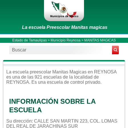
La escuela Preescolar Manitas magicas
Estado de Tamaulipas
>
Municipio Reynosa
> MANITAS MAGICAS
La escuela
preescolar
Manitas Magicas
en
REYNOSA
es una de las 921 escuelas de la localidad de
REYNOSA
. Es una escuela de control
privado
.
INFORMACIÓN SOBRE LA
ESCUELA
Su dirección: CALLE SAN MARTIN 223, COL. LOMAS
DEL REAL DE JARACHINAS SUR