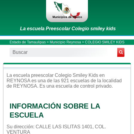
La escuela Preescolar Colegio smiley kids
Estado de Tamaulipas
>
Municipio Reynosa
> COLEGIO SMILEY KIDS
La escuela
preescolar
Colegio Smiley Kids
en
REYNOSA
es una de las 921 escuelas de la localidad
de
REYNOSA
. Es una escuela de control
privado
.
INFORMACIÓN SOBRE LA
ESCUELA
Su dirección: CALLE LAS ISLITAS 1401, COL.
VENTURA