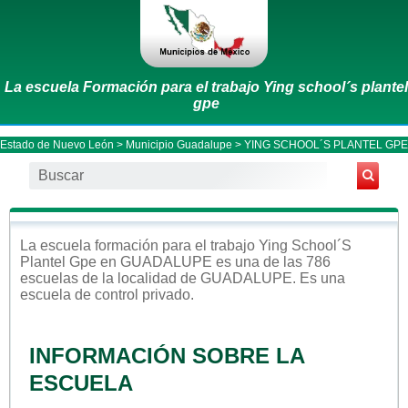
La escuela Formación para el trabajo Ying school´s plantel
gpe
Estado de Nuevo León
>
Municipio Guadalupe
> YING SCHOOL´S PLANTEL GPE
La escuela
formación para el trabajo
Ying School´s
Plantel Gpe
en
GUADALUPE
es una de las 786
escuelas de la localidad de
GUADALUPE
. Es una
escuela de control
privado
.
INFORMACIÓN SOBRE LA
ESCUELA