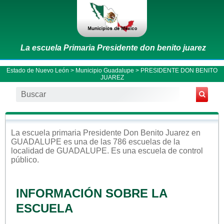
La escuela Primaria Presidente don benito juarez
Estado de Nuevo León
>
Municipio Guadalupe
> PRESIDENTE DON BENITO
JUAREZ
La escuela
primaria
Presidente Don Benito Juarez
en
GUADALUPE
es una de las 786 escuelas de la
localidad de
GUADALUPE
. Es una escuela de control
público
.
INFORMACIÓN SOBRE LA
ESCUELA