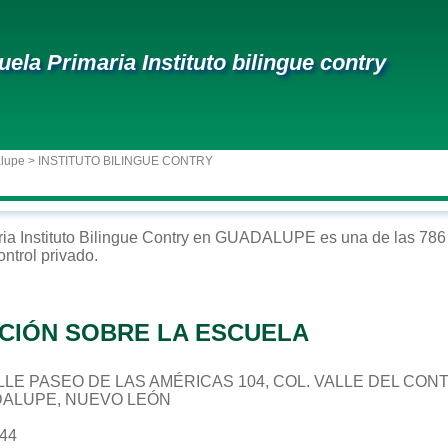
uela Primaria Instituto bilingue contry
alupe
> INSTITUTO BILINGUE CONTRY
ria
Instituto Bilingue Contry
en
GUADALUPE
es una de las 786
ontrol
privado
.
CIÓN SOBRE LA ESCUELA
CALLE PASEO DE LAS AMÉRICAS 104, COL. VALLE DEL CON
DALUPE, NUEVO LEÓN
844