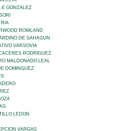
 E GONZALEZ
SORI
TRIA
ERWOOD ROWLAND
ARDINO DE SAHAGUN
TIVO VARSOVIA
 CACERES RODRIGUEZ
RO MALDONADO LEAL
DE DOMINGUEZ
RS
MADERO
AREZ
GOZA
CAS
TILLO LEDON
PCION VARGAS