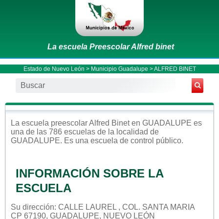
La escuela Preescolar Alfred binet
Estado de Nuevo León
>
Municipio Guadalupe
> ALFRED BINET
La escuela
preescolar
Alfred Binet
en
GUADALUPE
es
una de las 786 escuelas de la localidad de
GUADALUPE
. Es una escuela de control
público
.
INFORMACIÓN SOBRE LA
ESCUELA
Su dirección: CALLE LAUREL , COL. SANTA MARIA
CP 67190, GUADALUPE, NUEVO LEÓN