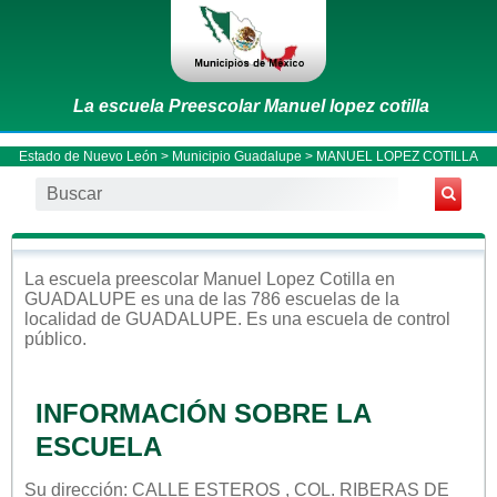
La escuela Preescolar Manuel lopez cotilla
Estado de Nuevo León
>
Municipio Guadalupe
> MANUEL LOPEZ COTILLA
La escuela
preescolar
Manuel Lopez Cotilla
en
GUADALUPE
es una de las 786 escuelas de la
localidad de
GUADALUPE
. Es una escuela de control
público
.
INFORMACIÓN SOBRE LA
ESCUELA
Su dirección: CALLE ESTEROS , COL. RIBERAS DE