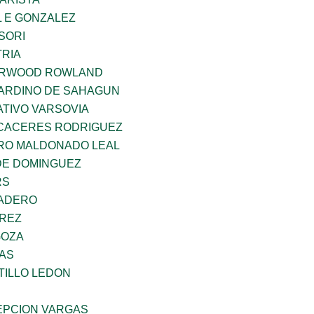
 E GONZALEZ
SORI
TRIA
ERWOOD ROWLAND
ARDINO DE SAHAGUN
TIVO VARSOVIA
 CACERES RODRIGUEZ
RO MALDONADO LEAL
DE DOMINGUEZ
RS
MADERO
AREZ
GOZA
CAS
TILLO LEDON
PCION VARGAS