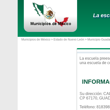
La esc
Municipios de México >
Estado de Nuevo León
>
Municipio Guad
La escuela
prees
una escuela de c
INFORMA
Su dirección: 
CP 67170, GUA
Teléfono: 81839