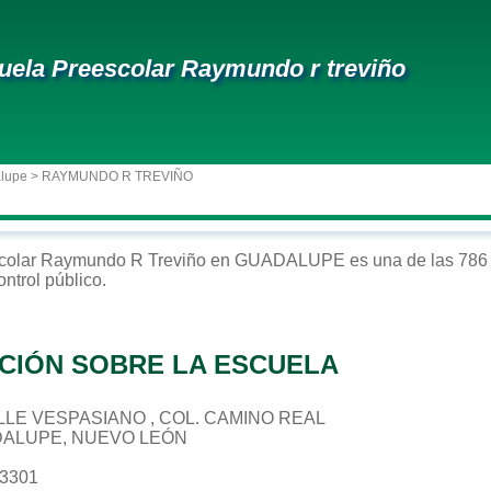
uela Preescolar Raymundo r treviño
alupe
> RAYMUNDO R TREVIÑO
colar
Raymundo R Treviño
en
GUADALUPE
es una de las 786 
ontrol
público
.
CIÓN SOBRE LA ESCUELA
CALLE VESPASIANO , COL. CAMINO REAL
DALUPE, NUEVO LEÓN
83301