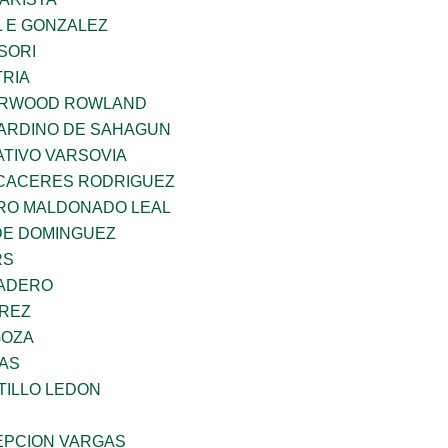
 E GONZALEZ
SORI
TRIA
ERWOOD ROWLAND
ARDINO DE SAHAGUN
TIVO VARSOVIA
 CACERES RODRIGUEZ
RO MALDONADO LEAL
DE DOMINGUEZ
RS
MADERO
AREZ
GOZA
CAS
TILLO LEDON
PCION VARGAS