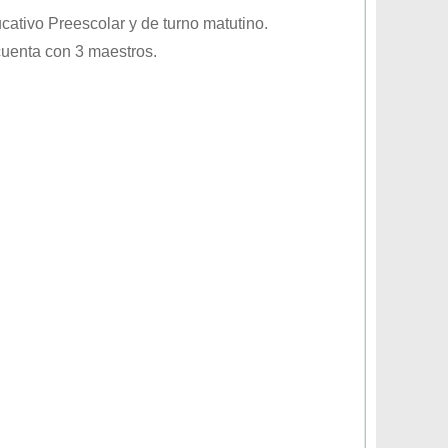
ucativo
Preescolar
y de turno
matutino
.
cuenta con 3 maestros.