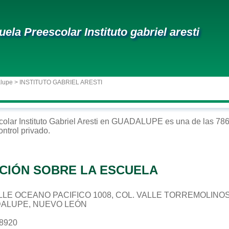
uela Preescolar Instituto gabriel aresti
alupe
> INSTITUTO GABRIEL ARESTI
colar
Instituto Gabriel Aresti
en
GUADALUPE
es una de las 786
ontrol
privado
.
CIÓN SOBRE LA ESCUELA
CALLE OCEANO PACIFICO 1008, COL. VALLE TORREMOLINO
DALUPE, NUEVO LEÓN
08920