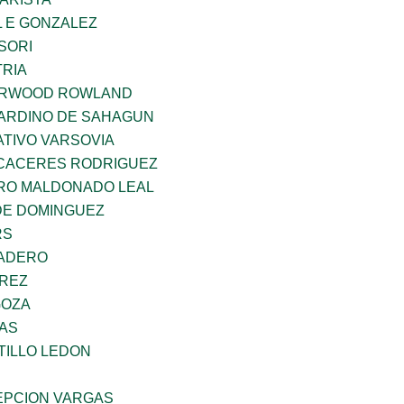
 E GONZALEZ
SORI
TRIA
ERWOOD ROWLAND
ARDINO DE SAHAGUN
TIVO VARSOVIA
 CACERES RODRIGUEZ
RO MALDONADO LEAL
DE DOMINGUEZ
RS
MADERO
AREZ
GOZA
CAS
TILLO LEDON
PCION VARGAS