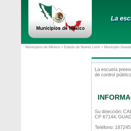
La esc
Municipios de México >
Estado de Nuevo León
>
Municipio Guad
La escuela
prees
de control
públic
INFORMA
Su dirección: 
CP 67144, GUA
Teléfono: 18724