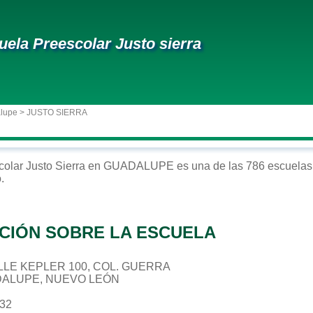
uela Preescolar Justo sierra
alupe
> JUSTO SIERRA
colar
Justo Sierra
en
GUADALUPE
es una de las 786 escuelas
o
.
CIÓN SOBRE LA ESCUELA
CALLE KEPLER 100, COL. GUERRA
DALUPE, NUEVO LEÓN
532