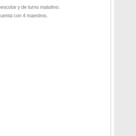
eescolar
y de turno
matutino
.
cuenta con 4 maestros.