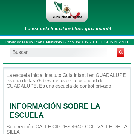
La escuela Inicial Instituto guia infantil
Estado de Nuevo León
>
Municipio Guadalupe
> INSTITUTO GUIA INFANTIL
La escuela
inicial
Instituto Guia Infantil
en
GUADALUPE
es una de las 786 escuelas de la localidad de
GUADALUPE
. Es una escuela de control
privado
.
INFORMACIÓN SOBRE LA
ESCUELA
Su dirección: CALLE CIPRES 4640, COL. VALLE DE LA
SILLA