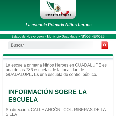
La escuela Primaria Niños heroes
Estado de Nuevo León
>
Municipio Guadalupe
> NIÑOS HEROES
La escuela
primaria
Niños Heroes
en
GUADALUPE
es
una de las 786 escuelas de la localidad de
GUADALUPE
. Es una escuela de control
público
.
INFORMACIÓN SOBRE LA
ESCUELA
Su dirección: CALLE ANCÓN , COL. RIBERAS DE LA
SILLA