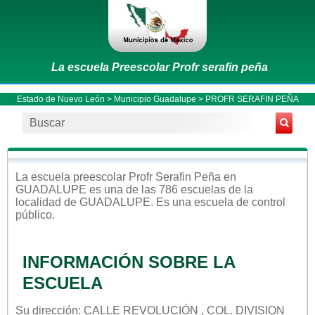
La escuela Preescolar Profr serafin peña
Estado de Nuevo León
>
Municipio Guadalupe
> PROFR SERAFIN PEÑA
La escuela
preescolar
Profr Serafin Peña
en
GUADALUPE
es una de las 786 escuelas de la
localidad de
GUADALUPE
. Es una escuela de control
público
.
INFORMACIÓN SOBRE LA
ESCUELA
Su dirección: CALLE REVOLUCIÓN , COL. DIVISION