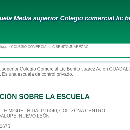
uela Media superior Colegio comercial lic b
alupe
> COLEGIO COMERCIAL LIC BENITO JUAREZ AC
 superior
Colegio Comercial Lic Benito Juarez Ac
en
GUADAL
. Es una escuela de control
privado
.
CIÓN SOBRE LA ESCUELA
CALLE MIGUEL HIDALGO 440, COL. ZONA CENTRO
DALUPE, NUEVO LEÓN
40675