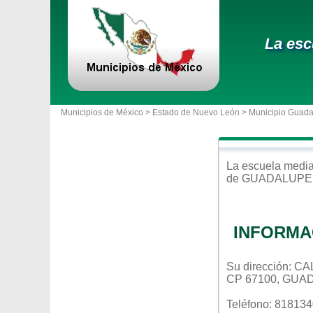
La esc
Municipios de México >
Estado de Nuevo León
>
Municipio Guad
La escuela
media
de
GUADALUPE
INFORMA
Su dirección: 
CP 67100, GUA
Teléfono: 81813