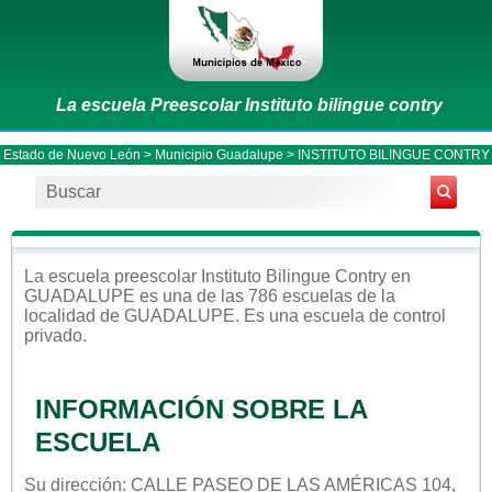
La escuela Preescolar Instituto bilingue contry
Estado de Nuevo León
>
Municipio Guadalupe
> INSTITUTO BILINGUE CONTRY
La escuela
preescolar
Instituto Bilingue Contry
en
GUADALUPE
es una de las 786 escuelas de la
localidad de
GUADALUPE
. Es una escuela de control
privado
.
INFORMACIÓN SOBRE LA
ESCUELA
Su dirección: CALLE PASEO DE LAS AMÉRICAS 104,