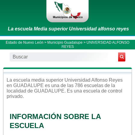
La escuela Media superior Universidad alfonso reyes
Estado de Nuevo León
>
Municipio Guadalupe
> UNIVERSIDAD ALFONSO
REYES
La escuela
media superior
Universidad Alfonso Reyes
en
GUADALUPE
es una de las 786 escuelas de la
localidad de
GUADALUPE
. Es una escuela de control
privado
.
INFORMACIÓN SOBRE LA
ESCUELA