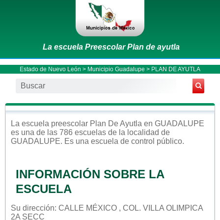
La escuela Preescolar Plan de ayutla
Estado de Nuevo León
>
Municipio Guadalupe
> PLAN DE AYUTLA
La escuela
preescolar
Plan De Ayutla
en
GUADALUPE
es una de las 786 escuelas de la localidad de
GUADALUPE
. Es una escuela de control
público
.
INFORMACIÓN SOBRE LA
ESCUELA
Su dirección: CALLE MÉXICO , COL. VILLA OLIMPICA
2A SECC