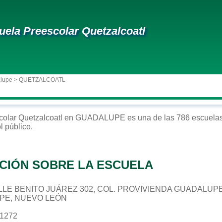
uela Preescolar Quetzalcoatl
alupe
> QUETZALCOATL
colar
Quetzalcoatl
en
GUADALUPE
es una de las 786 escuelas
ol
público
.
CIÓN SOBRE LA ESCUELA
 CALLE BENITO JUÁREZ 302, COL. PROVIVIENDA GUADALUP
UPE, NUEVO LEÓN
41272