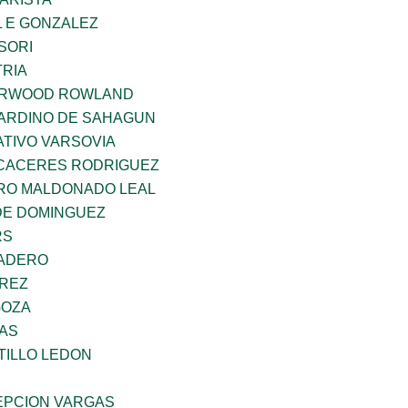
 E GONZALEZ
SORI
TRIA
ERWOOD ROWLAND
ARDINO DE SAHAGUN
TIVO VARSOVIA
 CACERES RODRIGUEZ
RO MALDONADO LEAL
DE DOMINGUEZ
RS
MADERO
AREZ
GOZA
CAS
TILLO LEDON
PCION VARGAS