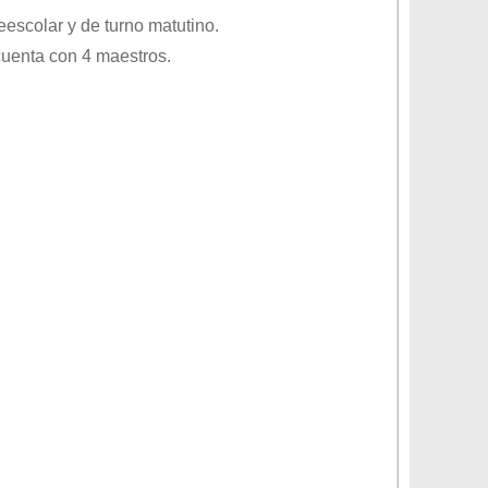
eescolar
y de turno
matutino
.
cuenta con 4 maestros.