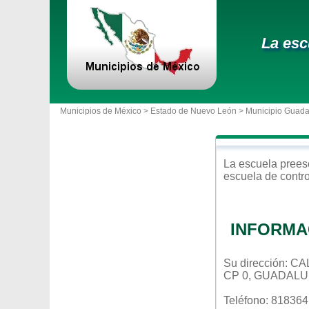
La esc
Municipios de México >
Estado de Nuevo León
>
Municipio Guad
La escuela
prees
escuela de contr
INFORMA
Su dirección:
CP 0, GUADAL
Teléfono: 81836