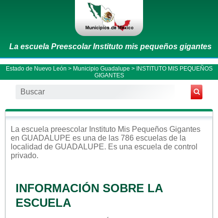
La escuela Preescolar Instituto mis pequeños gigantes
Estado de Nuevo León
>
Municipio Guadalupe
> INSTITUTO MIS PEQUEÑOS
GIGANTES
La escuela
preescolar
Instituto Mis Pequeños Gigantes
en
GUADALUPE
es una de las 786 escuelas de la
localidad de
GUADALUPE
. Es una escuela de control
privado
.
INFORMACIÓN SOBRE LA
ESCUELA