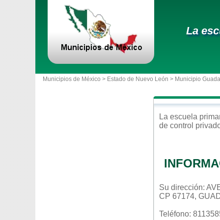
La esc
Municipios de México >
Estado de Nuevo León
>
Municipio Guad
La escuela
prima
de control
privad
INFORMA
Su dirección:
CP 67174, GUA
Teléfono: 81135