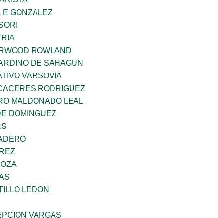
 E GONZALEZ
SORI
TRIA
ERWOOD ROWLAND
ARDINO DE SAHAGUN
TIVO VARSOVIA
 CACERES RODRIGUEZ
RO MALDONADO LEAL
DE DOMINGUEZ
RS
MADERO
AREZ
GOZA
CAS
TILLO LEDON
PCION VARGAS