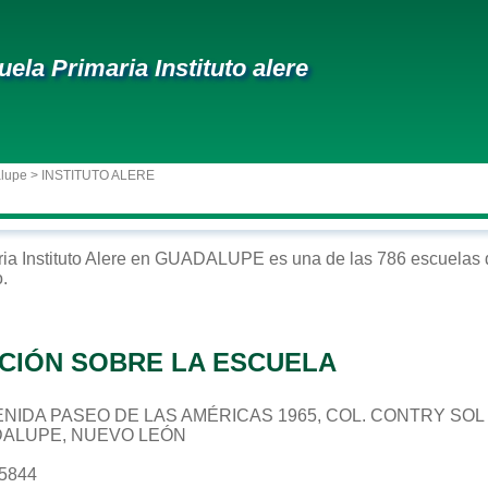
uela Primaria Instituto alere
alupe
> INSTITUTO ALERE
ria
Instituto Alere
en
GUADALUPE
es una de las 786 escuelas 
o
.
CIÓN SOBRE LA ESCUELA
 AVENIDA PASEO DE LAS AMÉRICAS 1965, COL. CONTRY S
DALUPE, NUEVO LEÓN
85844