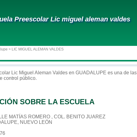
uela Preescolar Lic miguel aleman valdes
alupe
> LIC MIGUEL ALEMAN VALDES
colar
Lic Miguel Aleman Valdes
en
GUADALUPE
es una de las
e control
público
.
CIÓN SOBRE LA ESCUELA
CALLE MATÍAS ROMERO , COL. BENITO JUAREZ
DALUPE, NUEVO LEÓN
076