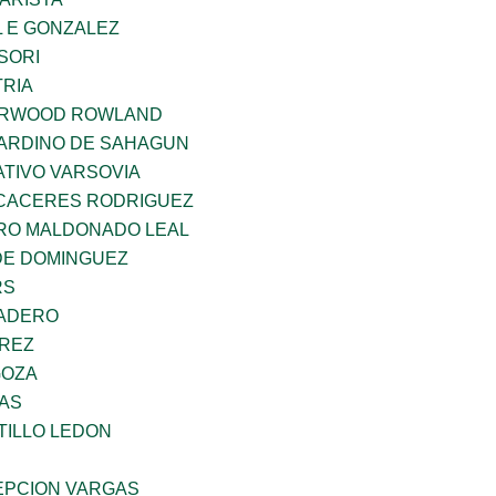
 E GONZALEZ
SORI
TRIA
ERWOOD ROWLAND
ARDINO DE SAHAGUN
TIVO VARSOVIA
 CACERES RODRIGUEZ
RO MALDONADO LEAL
DE DOMINGUEZ
RS
MADERO
AREZ
GOZA
CAS
TILLO LEDON
PCION VARGAS