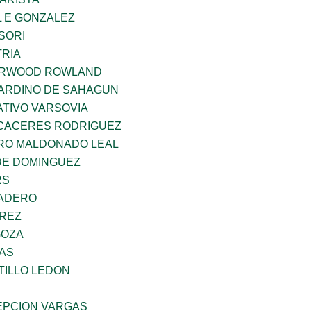
 E GONZALEZ
SORI
TRIA
ERWOOD ROWLAND
ARDINO DE SAHAGUN
TIVO VARSOVIA
 CACERES RODRIGUEZ
RO MALDONADO LEAL
DE DOMINGUEZ
RS
MADERO
AREZ
GOZA
CAS
TILLO LEDON
PCION VARGAS