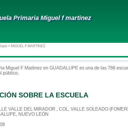
uela Primaria Miguel f martinez
alupe
> MIGUEL F MARTINEZ
ria
Miguel F Martinez
en
GUADALUPE
es una de las 786 escue
ol
público
.
CIÓN SOBRE LA ESCUELA
CALLE VALLE DEL MIRADOR , COL. VALLE SOLEADO (FOMER
DALUPE, NUEVO LEÓN
508