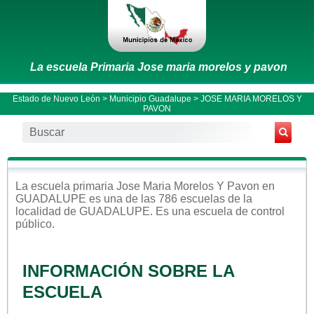
La escuela Primaria Jose maria morelos y pavon
Estado de Nuevo León
>
Municipio Guadalupe
> JOSE MARIA MORELOS Y
PAVON
La escuela
primaria
Jose Maria Morelos Y Pavon
en
GUADALUPE
es una de las 786 escuelas de la
localidad de
GUADALUPE
. Es una escuela de control
público
.
INFORMACIÓN SOBRE LA
ESCUELA