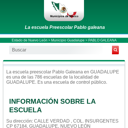
La escuela Preescolar Pablo galeana
Estado de Nuevo León
>
Municipio Guadalupe
> PABLO GALEANA
La escuela
preescolar
Pablo Galeana
en
GUADALUPE
es una de las 786 escuelas de la localidad de
GUADALUPE
. Es una escuela de control
público
.
INFORMACIÓN SOBRE LA
ESCUELA
Su dirección: CALLE VERDAD , COL. INSURGENTES
CP 67184, GUADALUPE, NUEVO LEÓN